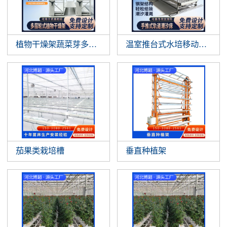
植物干燥架蔬菜芽多层垂直悬挂植物晾
温室推台式水培移动作物支
茄果类栽培槽
垂直种植架