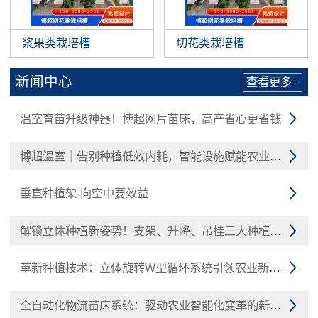
浆果类栽培槽
切花类栽培槽
新闻中心
查看更多+
温室育苗升级神器！博超网片苗床，高产省心更省钱

博超温室｜告别种植低效内耗，智能设施赋能农业增收

垂直种植架-向空中要效益

解锁立体种植新姿势！支架、升降、吊挂三大种植槽技术

革新种植技术：立体旋转W型循环系统引领农业新潮流

全自动化物流苗床系统：驱动农业智能化变革的新引擎
