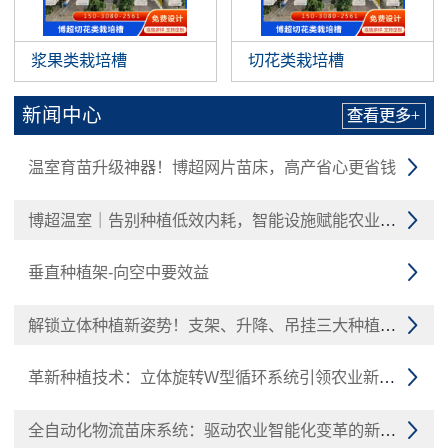
浆果类栽培槽
切花类栽培槽
新闻中心
查看更多+
温室育苗升级神器！博超网片苗床，高产省心更省钱

博超温室｜告别种植低效内耗，智能设施赋能农业增收

垂直种植架-向空中要效益

解锁立体种植新姿势！支架、升降、吊挂三大种植槽技术

革新种植技术：立体旋转W型循环系统引领农业新潮流

全自动化物流苗床系统：驱动农业智能化变革的新引擎
