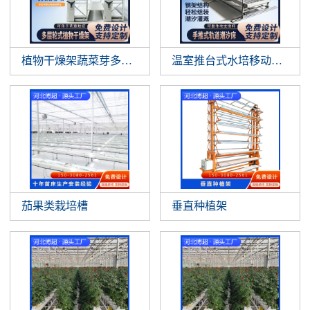
植物干燥架蔬菜芽多层垂直悬挂植物晾
温室推台式水培移动作物支
茄果类栽培槽
垂直种植架