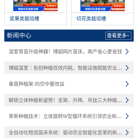
浆果类栽培槽
切花类栽培槽
新闻中心
查看更多+
温室育苗升级神器！博超网片苗床，高产省心更省钱

博超温室｜告别种植低效内耗，智能设施赋能农业增收

垂直种植架-向空中要效益

解锁立体种植新姿势！支架、升降、吊挂三大种植槽技术

革新种植技术：立体旋转W型循环系统引领农业新潮流

全自动化物流苗床系统：驱动农业智能化变革的新引擎
