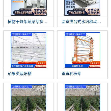
植物干燥架蔬菜芽多层垂直悬挂植物晾
温室推台式水培移动作物支
茄果类栽培槽
垂直种植架