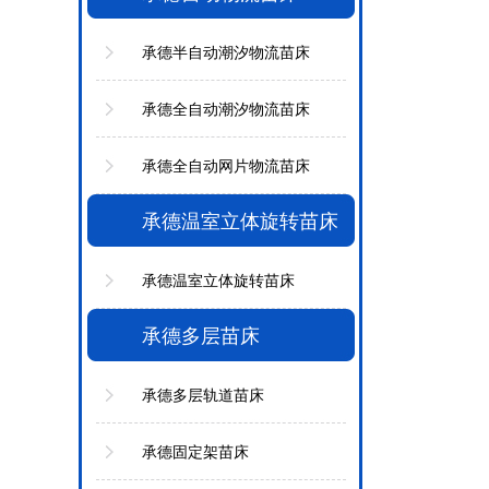
承德半自动潮汐物流苗床
承德全自动潮汐物流苗床
承德全自动网片物流苗床
承德温室立体旋转苗床
承德温室立体旋转苗床
承德多层苗床
承德多层轨道苗床
承德固定架苗床