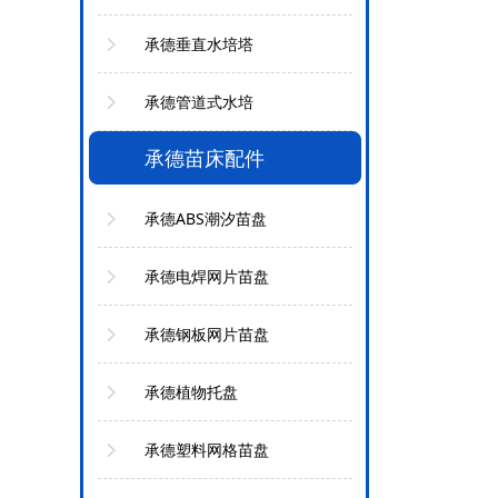
承德垂直水培塔
承德管道式水培
承德苗床配件
承德ABS潮汐苗盘
承德电焊网片苗盘
承德钢板网片苗盘
承德植物托盘
承德塑料网格苗盘