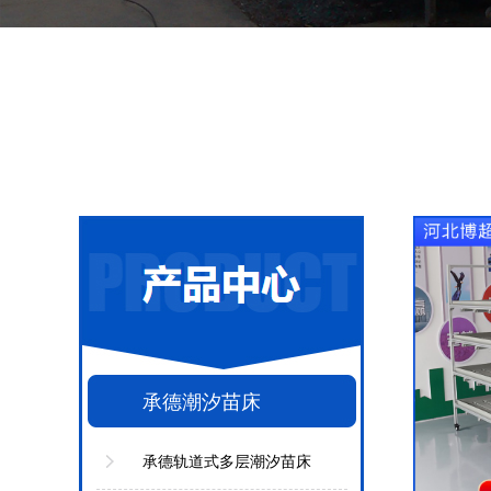
承德潮汐苗床
承德轨道式多层潮汐苗床