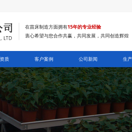
在苗床制造方面拥有
15年的专业经验
衷心希望与您合作共赢，共同发展，共同创造辉煌
资质
客户案例
公司新闻
生