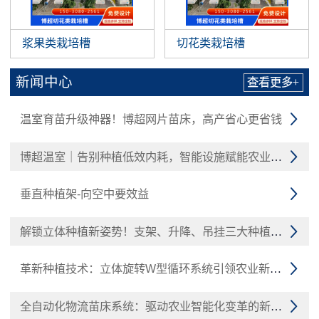
浆果类栽培槽
切花类栽培槽
新闻中心
查看更多+
温室育苗升级神器！博超网片苗床，高产省心更省钱

博超温室｜告别种植低效内耗，智能设施赋能农业增收

垂直种植架-向空中要效益

解锁立体种植新姿势！支架、升降、吊挂三大种植槽技术

革新种植技术：立体旋转W型循环系统引领农业新潮流

全自动化物流苗床系统：驱动农业智能化变革的新引擎
