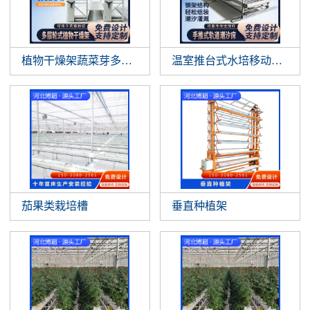
植物干燥架蔬菜芽多层垂直悬挂植物晾
温室推台式水培移动作物支
茄果类栽培槽
垂直种植架