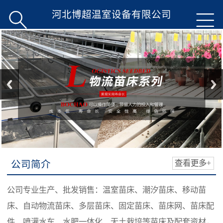
河北博超温室设备有限公司


公司简介
查看更多+
公司专业生产、批发销售：温室苗床、潮汐苗床、移动苗
床、自动物流苗床、多层苗床、固定苗床、苗床网、苗床配
件、喷灌水车、水肥一体化、无土栽培等苗床及配套资材，