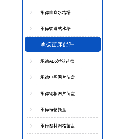
承德垂直水培塔
承德管道式水培
承德苗床配件
承德ABS潮汐苗盘
承德电焊网片苗盘
承德钢板网片苗盘
承德植物托盘
承德塑料网格苗盘