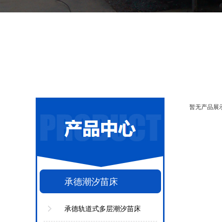
暂无产品展
承德潮汐苗床
承德轨道式多层潮汐苗床