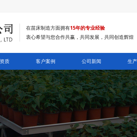
在苗床制造方面拥有
15年的专业经验
衷心希望与您合作共赢，共同发展，共同创造辉煌
资质
客户案例
公司新闻
生