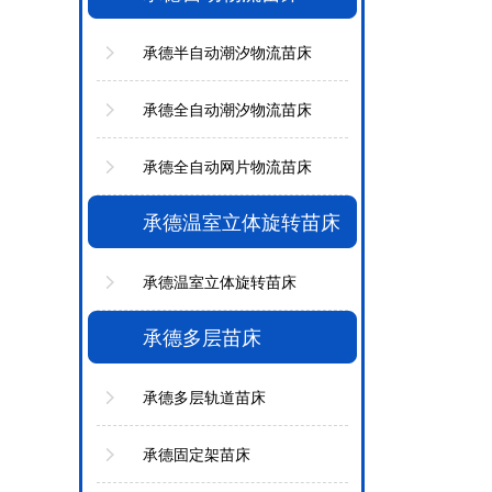
承德半自动潮汐物流苗床
承德全自动潮汐物流苗床
承德全自动网片物流苗床
承德温室立体旋转苗床
承德温室立体旋转苗床
承德多层苗床
承德多层轨道苗床
承德固定架苗床