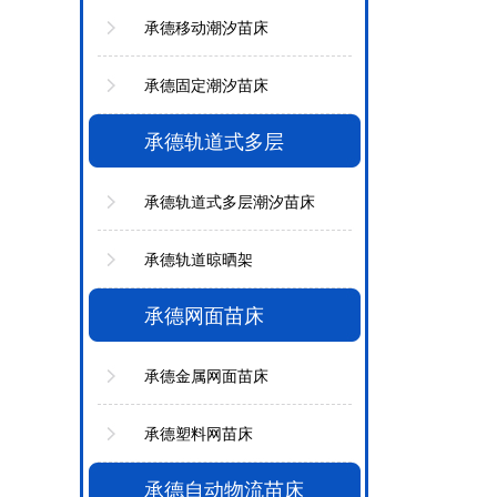
承德移动潮汐苗床
承德固定潮汐苗床
承德轨道式多层
承德轨道式多层潮汐苗床
承德轨道晾晒架
承德网面苗床
承德金属网面苗床
承德塑料网苗床
承德自动物流苗床