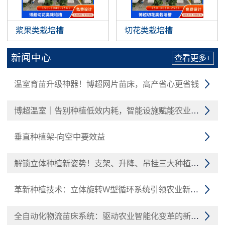
浆果类栽培槽
切花类栽培槽
新闻中心
查看更多+
温室育苗升级神器！博超网片苗床，高产省心更省钱

博超温室｜告别种植低效内耗，智能设施赋能农业增收

垂直种植架-向空中要效益

解锁立体种植新姿势！支架、升降、吊挂三大种植槽技术

革新种植技术：立体旋转W型循环系统引领农业新潮流

全自动化物流苗床系统：驱动农业智能化变革的新引擎
