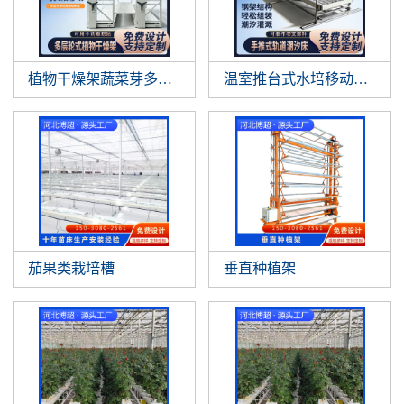
植物干燥架蔬菜芽多层垂直悬挂植物晾
温室推台式水培移动作物支
茄果类栽培槽
垂直种植架